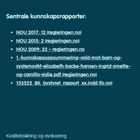
Sentrale kunnskapsrapporter:
NOU 2017: 12 (regjeringen.no)
NOU 2015: 2 (regjeringen.no)
NOU 2009: 22 – regjeringen.no
1.-kunnskapsoppsummering–vold-mot-barn-og-
systemsvikt-elisabeth-backe-hansen-ingrid-smette-
og-camilla-vislie.pdf (regjeringen.no)
153522_BK_bystyret_rapport_xx.indd (fo.no)
Kvalitetssikring og evaluering