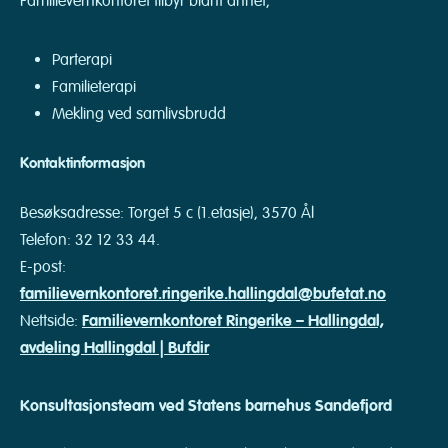
Familievernkontoret tilbyr blant annet;
Parterapi
Familieterapi
Mekling ved samlivsbrudd
Kontaktinformasjon
Besøksadresse: Torget 5 c (1.etasje), 3570 Ål
Telefon: 32 12 33 44.
E-post:
familievernkontoret.ringerike.hallingdal@bufetat.no
Nettside:
Familievernkontoret Ringerike – Hallingdal,
avdeling Hallingdal | Bufdir
Konsultasjonsteam
ved Statens barnehus Sandefjord