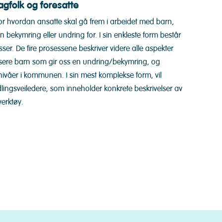
fagfolk og foresatte
for hvordan ansatte skal gå frem i arbeidet med barn,
n bekymring eller undring for. I sin enkleste form består
er. De fire prosessene beskriver videre alle aspekter
fisere barn som gir oss en undring/bekymring, og
e nivåer i kommunen. I sin mest komplekse form, vil
lingsveiledere, som inneholder konkrete beskrivelser av
erktøy.