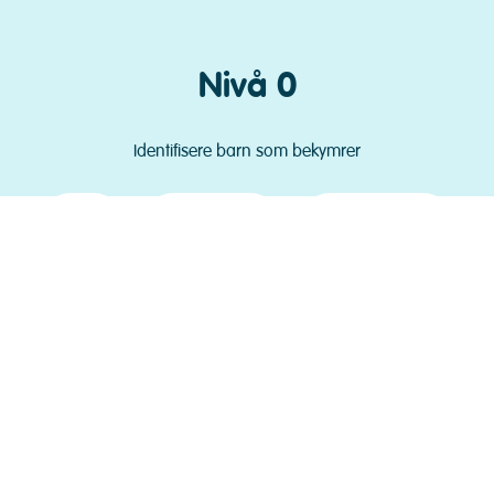
Nivå 0
Identifisere barn som bekymrer
Skole
Barnehage
Helsestasjon
Nivå 1