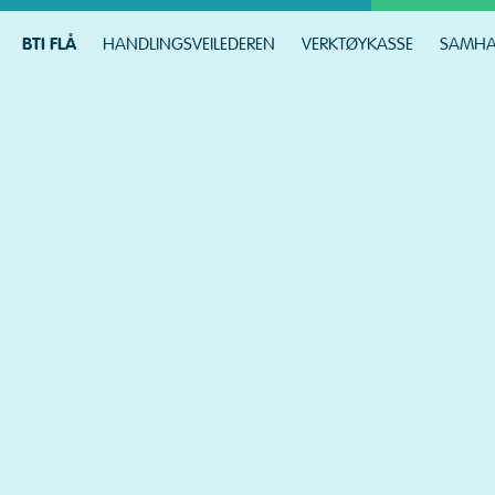
Skip
to
BTI FLÅ
HANDLINGSVEILEDEREN
VERKTØYKASSE
SAMHA
content