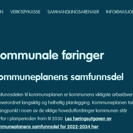
EN
VERKTØYKASSE
SAMHANDLINGSARENAER
INFORMASJO
ommunale føringer
ommuneplanens samfunnsdel
funnsdelen til kommuneplanen er kommunens viktigste arbeidsver
 overordnet langsiktig og helhetlig planlegging. Kommuneplanen ta
angpunkt i noen av de viktige hovedutfordringer kommunen står
rfor i planperioden fram til 2030.
Les høringsutgaven av
muneplanens samfunnsdel for 2022-2034 her
.